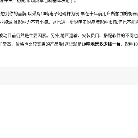
地磅秤生产初期,市场成本也就基本决定了。
想到你的品牌,以采购10吨电子地磅秤为例:早在十年前用户所想到的衡器
业领域,其影响力不容小觑。这也进一步说明虽说品牌影响市场,但也不能
场的波动目前仍然是主要因素。另外,地区运输、安装费用、搭配软件的不
非常高、价格也比较实惠的产品啦!这些就是
10吨地磅多少钱一台
，影响
1