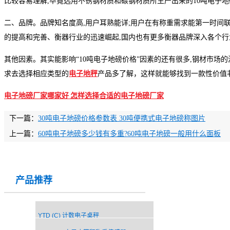
比较容易理解,毕竟选用不锈钢材质和碳钢材质所生产出来的10吨电子
二、品牌。品牌知名度高,用户耳熟能详;用户在有称重需求能第一时间联
的提高和完善、衡器行业的迅速崛起,国内也有更多衡器品牌深入各个行
其他因素。其实能影响“10吨电子地磅价格”因素的还有很多,钢材市
求去选择相应类型的
电子地秤
产品多了解，这样就能够找到一款性价值
电子地磅厂家哪家好 怎样选择合适的电子地磅厂家
下一篇：
30吨电子地磅价格参数表 30吨便携式电子地磅称图片
上一篇：
60吨电子地磅多少钱有多重?60吨电子地磅一般用什么面板
产品推荐
YTD (C) 计数电子桌秤