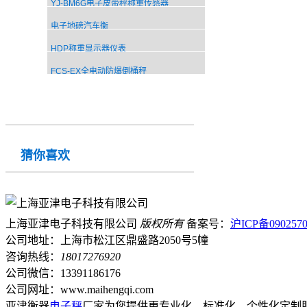
YJ-BM6G电子皮带秤称重传感器
电子地磅汽车衡
HDP称重显示器仪表
FCS-EX全电动防爆倒桶秤
猜你喜欢
上海亚津电子科技有限公司
版权所有
备案号：
沪ICP备0902570
公司地址：上海市松江区鼎盛路2050号5幢
咨询热线：
18017276920
公司微信：13391186176
公司网址：www.maihengqi.com
亚津衡器
电子秤
厂家为您提供更专业化、标准化、个性化定制