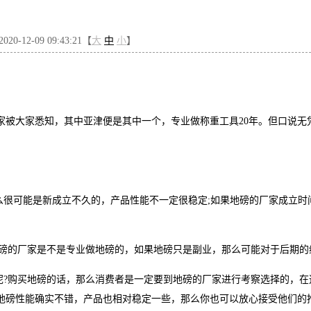
0-12-09 09:43:21【
大
中
小
】
被大家悉知，其中亚津便是其中一个，专业做称重工具20年。但口说无
么很可能是新成立不久的，产品性能不一定很稳定;如果地磅的厂家成立时
地磅的厂家是不是专业做地磅的，如果地磅只是副业，那么可能对于后期的
呢?购买地磅的话，那么消费者是一定要到地磅的厂家进行考察选择的，在
地磅性能确实不错，产品也相对稳定一些，那么你也可以放心接受他们的