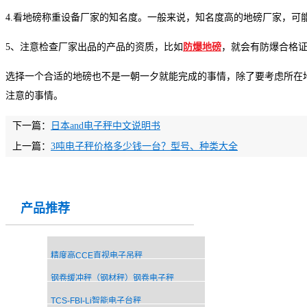
4.看
地磅称重设备厂家
的知名度。一般来说，知名度高的地磅厂家，可
5、注意检查厂家出品的产品的资质，比如
防爆地磅
，就会有防爆合格
选择一个合适的地磅也不是一朝一夕就能完成的事情，除了要考虑所在
注意的事情。
下一篇：
日本and电子秤中文说明书
上一篇：
3吨电子秤价格多少钱一台？型号、种类大全
产品推荐
精度高CCE直视电子吊秤
钢卷缓冲秤（钢材秤）钢卷电子秤
TCS-FBI-Li智能电子台秤