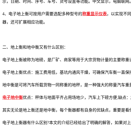
示，日期、时间、序号、车号、货号设置等功能。中文显示，电脑联网。
4、电子地上衡可按用户需要选配多种型号的
称重显示仪表
，以实现不
器，还可扩展相应功能。
二、地上衡和地中衡又有什么区别：
电子地上衡被称为地磅，是厂矿、商家等用于大宗货物计量的主要称重
电子地上衡优点：施工费用低，基坑内通风干燥，可确保汽车衡一直保持
地中衡是可将汽车所载货物一同称重的地秤，是一种强大的称量汽车重
电子地中衡
优点：秤体与地面平齐占用场地少，汽车上下磅方便;缺点
其实无论是地上衡还是地中衡，每个衡器都有自身的优缺点，重要是看
电子地上衡器有什么区别?本文的介绍已经给出了明确的解答，如果对上