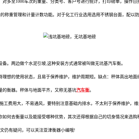
对多至1000车次的重量、分类号、客户号进行统计，打印磅单，操作日
同的称重管理和计量计数功能。对于化工行业选用选用不锈钢台面，配以
设备。两边做个水泥引坡,这种安装方式通常被叫做无坑基汽车衡。
理想的使用状态，且易于保养维护，维护周期短。缺点：秤体高出地面约
量的衡器。秤体与地面平齐，又称无基坑
汽车衡
。
：施工费用大，不易通风，要特别注意基础内排水，不太利于保养维护，维
你如何去衡量以及能接受哪种优势，其次还得根据自己的切身情况来选购
文仍有疑问，可以关注亚津衡器小编哦!