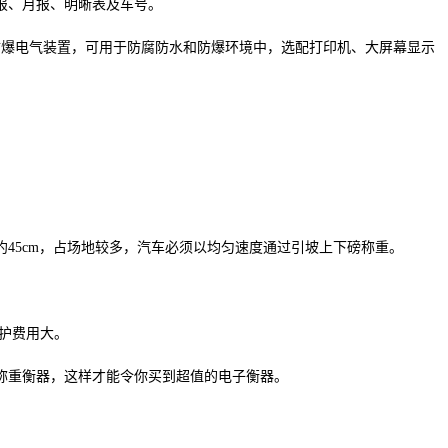
报、月报、明晰表及车号。
防爆电气装置，可用于防腐防水和防爆环境中，选配打印机、大屏幕显示
45cm，占场地较多，汽车必须以均匀速度通过引坡上下磅称重。
护费用大。
称重衡器，这样才能令你买到超值的电子衡器。