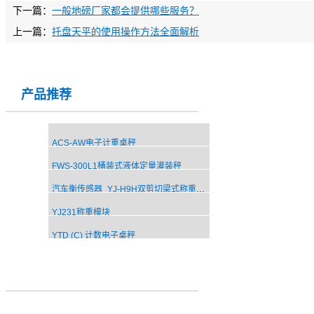
下一篇：
一般地磅厂家都会提供哪些服务？
上一篇：
托盘天平的使用操作方法全面解析
产品推荐
ACS-AW电子计重桌秤
FWS-300L1桶装式液体定量灌装秤
汽车衡传感器_YJ-H9H双剪切梁式称重传感器
YJ231称重模块
YTD (C) 计数电子桌秤