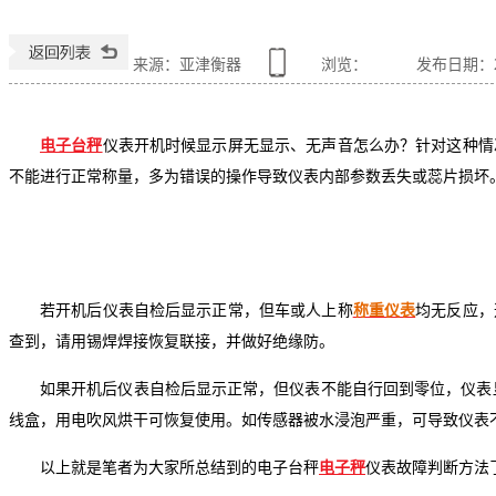
来源：亚津衡器
浏览：
发布日期：201
电子台
秤
仪表开机时候显示屏无显示、无声音怎么办？针对这种情
不能进行正常称量，多为错误的操作导致仪表内部参数丢失或蕊片损坏
若开机后仪表自检后显示正常，但车或人上称
称重仪表
均无反应，
查到，请用锡焊焊接恢复联接，并做好绝缘防。
如果开机后仪表自检后显示正常，但仪表不能自行回到零位，仪表
线盒，用电吹风烘干可恢复使用。如传感器被水浸泡严重，可导致仪表
以上就是笔者为大家所总结到的
电子台秤
电子秤
仪表故障判断方法