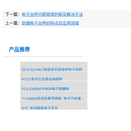
下一篇：
电子台秤问题故障判断及解决方法
上一篇：
防爆电子台秤的特点及应用领域
产品推荐
OCS-SZ-HKC耐高温无线遥控电子吊秤
P723 系列叉车移动地磅秤
FCS-EM350全电动电子倒桶秤
YJ-HM9A桥式称重传感器_电子汽车衡传感器
DTC 系列精密电子天平