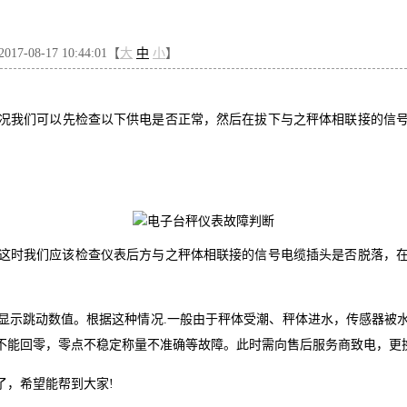
7-08-17 10:44:01【
大
中
小
】
况我们可以先检查以下供电是否正常，然后在拔下与之秤体相联接的信
。
这时我们应该检查仪表后方与之秤体相联接的信号电缆插头是否脱落，
显示跳动数值。根据这种情况.一般由于秤体受潮、秤体进水，传感器被
不能回零，零点不稳定称量不准确等故障。此时需向售后服务商致电，更
了，希望能帮到大家!