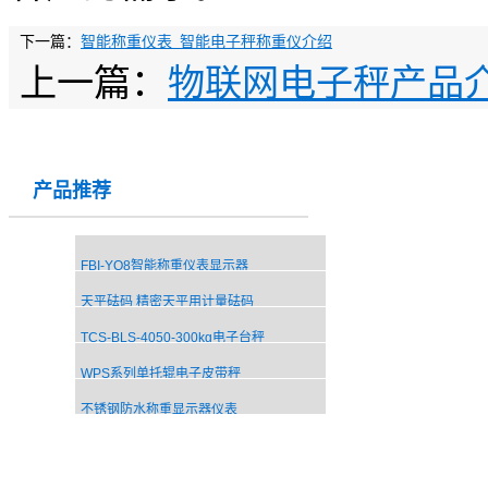
下一篇：
智能称重仪表_智能电子秤称重仪介绍
上一篇：
物联网电子秤产品
产品推荐
FBI-YQ8智能称重仪表显示器
天平砝码 精密天平用计量砝码
TCS-BLS-4050-300kg电子台秤
WPS系列单托辊电子皮带秤
不锈钢防水称重显示器仪表