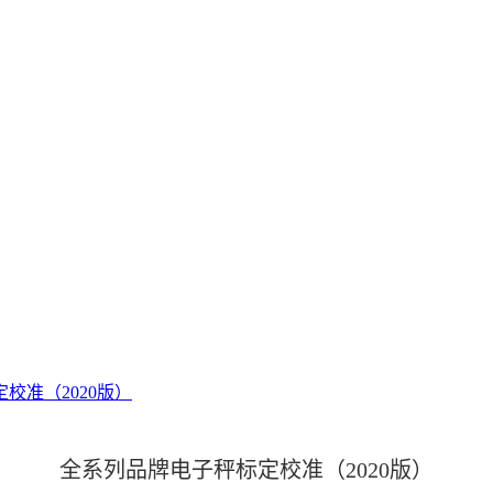
校准（2020版）
全系列品牌电子秤标定校准（2020版）