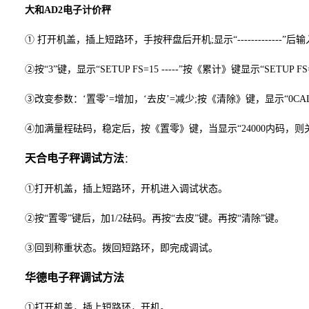
大和AD2电子计价秤
① 打开机盖，插上短路环，手按秤盘后开机;显示“-------------”后
②按“3”键，显示“SETUP FS=15 -----”按《累计》键显示“SETUP FS
③改变参数：‘置零’=增加，‘去皮’=减少;按《清除》键，显示“0CAL 
④加满量程砝码，稳定后，按《置零》键，当显示“24000内码，
天合电子秤调试方法
：
①打开机盖，插上短路环，开机进入调试状态。
②按“置零”键后，加1/2砝码。再按“去皮”键。再按“清除”键。
③回到称重状态。拨回短路环，即完成调试。
华
德电子秤调试方法
①打开机盖，插上短路环，开机。