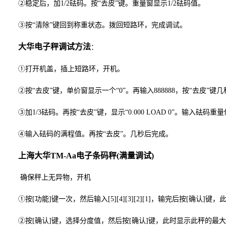
②稳定后，加1/2砝码。按“去皮”键。重量窗显示1/2砝码值。
③按“清除”键回到称重状态。拨回短路环，完成调试。
大华电子秤调试方法
：
①打开机盖，插上短路环，开机。
②按“去皮”键，单价窗显示一个“0”。再输入888888，按“去皮”键几秒
③加1/3砝码。再按“去皮”键，显示“0.000 LOAD 0”。输入砝码重
④输入砝码的满程值。再按“去皮”。几秒后完成。
上海大华TM-Aa电子条码秤(满量调试)
确保秤上无异物，开机
①按[功能]键一次，然后输入[5][4][3][2][1]，输完后按[确认]键，此时屏
②按[确认]键，选择分度值，然后按[确认]键，此时显示此秤的最