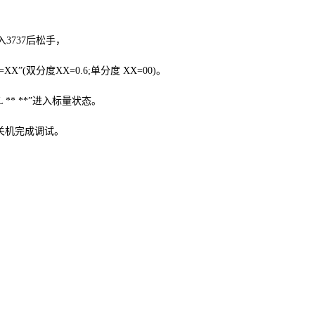
输入3737后松手，
=XX”(双分度XX=0.6;单分度 XX=00)。
** **”进入标量状态。
则关机完成调试。