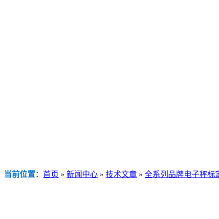
当前位置
：
首页
»
新闻中心
»
技术文章
»
全系列品牌电子秤标定