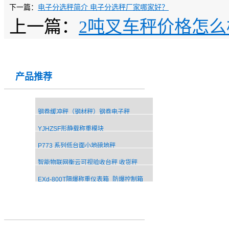
下一篇：
电子分选秤简介 电子分选秤厂家哪家好？
上一篇：
2吨叉车秤价格怎么
产品推荐
钢卷缓冲秤（钢材秤）钢卷电子秤
YJHZSF形静载称重模块
P773 系列低台面小地磅地秤
智能物联网衡云可视验收台秤 收货秤
EXd-800T隔爆称重仪表箱_防爆控制箱