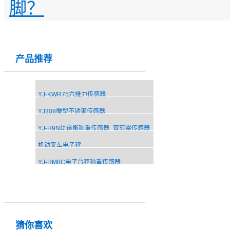
脚？
产品推荐
YJ-KWR75六维力传感器
YJ308微型不锈钢传感器
YJ-H9N轨道衡称重传感器_双剪梁传感器
机动叉车电子秤
YJ-HM8C电子台秤称重传感器
猜你喜欢