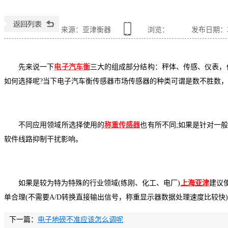
来源：亚津衡器
浏览：
发布日期：201
先来说一下
电子汽车衡
三大的组成部分结构：秤体、传感、仪表，
如何选择呢?当下电子汽车衡传感器市场传感器的种类可谓是数不胜数
不同应用领域所选择使用的
称重传感器
也有所不同;如果是针对一
软件线路抑制干扰影响。
如果是较为特为特殊的行业领域(练刚、化工、电厂)
上海亚津
建议
单合理(不需要A/D转换直接输出信号，称重显示器数据处理速度比较快
下一篇：
电子地磅不准应该怎么调呢