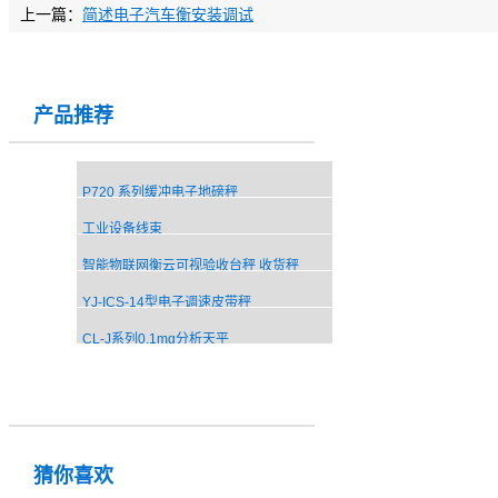
上一篇：
简述电子汽车衡安装调试
产品推荐
P720 系列缓冲电子地磅秤
工业设备线束
智能物联网衡云可视验收台秤 收货秤
YJ-ICS-14型电子调速皮带秤
CL-J系列0.1mg分析天平
猜你喜欢