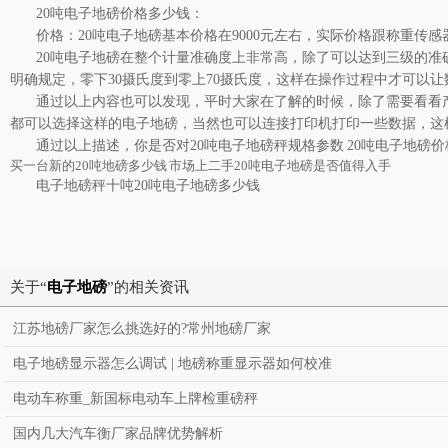
20吨电子地磅价格多少钱：
价格：
20吨电子地磅基本价格在9000元左右，实际价格跟称重传
20吨电子地磅
在整个计量准确度上非常高，除了可以达到三级的准确
明确规定，零下30摄氏度到零上70摄氏度，这样在操作过程中才可以
通过以上内容也可以发现，平时大家在了解的时候，除了需要看看
都可以选择这样的电子地磅，当然也可以连接打印机打印一些数据，这
通过以上描述，你是否对
20吨电子地磅秤规格参数 20吨电子地磅
买一台新的20吨地磅多少钱 市场上二手20吨电子地磅是否值得入手
电子地磅秤十吨20吨电子地磅多少钱
关于“
电子地磅
”的相关资讯
江苏地磅厂家怎么挑选好的?常州地磅厂家
电子地磅显示器怎么调试 | 地磅称重显示器如何校准
电动车称重_新国标电动车上牌检重磅秤
国内几大汽车衡厂家品牌优势解析