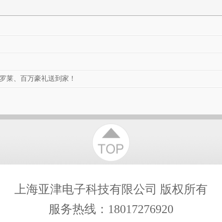
衡云可视验
子分析天平
超限检
收台秤 收货
统
秤
、罗莱、百万豪礼送到家！
上海亚津电子科技有限公司
版权所有
服务热线：18017276920