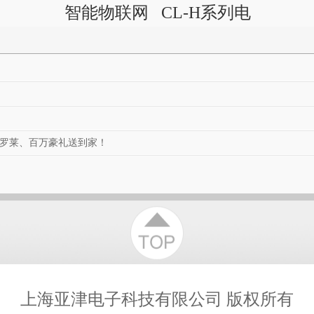
智能物联网
CL-H系列电
非现场
衡云可视验
子分析天平
超限检
收台秤 收货
统
秤
、罗莱、百万豪礼送到家！
上海亚津电子科技有限公司
版权所有