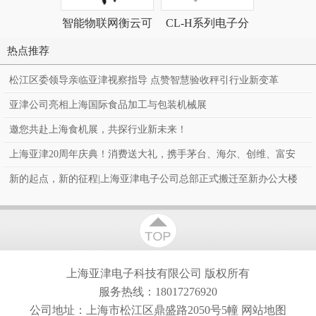
智能物联网衡云可
CL-H系列电子分
非现场执法
视验收台秤 收货秤
析天平
测系
热点推荐
松江区委领导亲临亚津视察指导 点赞智慧验收秤引行业新变革
亚津公司亮相上海国际食品加工与包装机械展
邀您共赴上海食机展，共探行业新未来！
上海亚津20周年庆典！消费送大礼，携手茅台、海尔、创维、富安
娜、罗莱、百万豪礼送到家！
新的起点，新的征程|上海亚津电子公司总部正式搬迁至新办公大楼
上海亚津电子科技有限公司
版权所有
服务热线：18017276920
公司地址：上海市松江区鼎盛路2050号5幢
网站地图