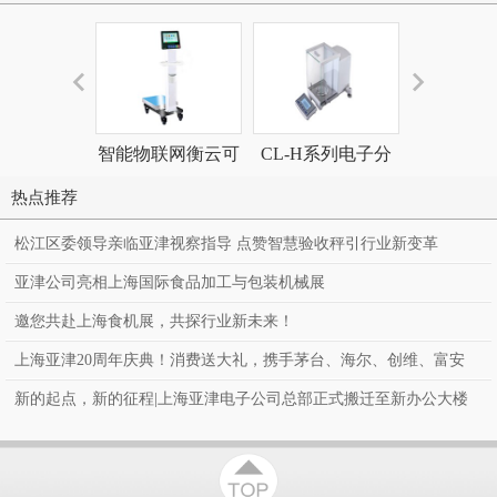
智能物联网衡云可
CL-H系列电子分
非现场执法
视验收台秤 收货秤
析天平
测系
热点推荐
松江区委领导亲临亚津视察指导 点赞智慧验收秤引行业新变革
亚津公司亮相上海国际食品加工与包装机械展
邀您共赴上海食机展，共探行业新未来！
上海亚津20周年庆典！消费送大礼，携手茅台、海尔、创维、富安
娜、罗莱、百万豪礼送到家！
新的起点，新的征程|上海亚津电子公司总部正式搬迁至新办公大楼