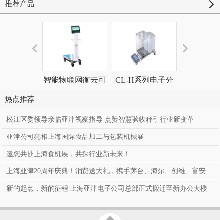
推荐产品
智能物联网衡云可
CL-H系列电子分
非现场执法
视验收台秤 收货秤
析天平
测系
热点推荐
松江区委领导亲临亚津视察指导 点赞智慧验收秤引行业新变革
亚津公司亮相上海国际食品加工与包装机械展
邀您共赴上海食机展，共探行业新未来！
上海亚津20周年庆典！消费送大礼，携手茅台、海尔、创维、富安
娜、罗莱、百万豪礼送到家！
新的起点，新的征程|上海亚津电子公司总部正式搬迁至新办公大楼