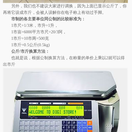
另外，我们也不建议大家进行调换，因为上面已显示公斤了，你
再将它设成市斤，会被人误解你在电子称上有动过手脚。
市制的各主要单位同公制的比较标准为：
1市尺=1/3米，市升=1升，
1市亩=6000平方市尺=20/3阿，
1市斤=10市两=500克
1市斤=0.5公斤(0.5kg)
公斤/市斤换算方法：
也就是说，根据公制换算方法，在称量的单价上乘以2就可以得
出市斤