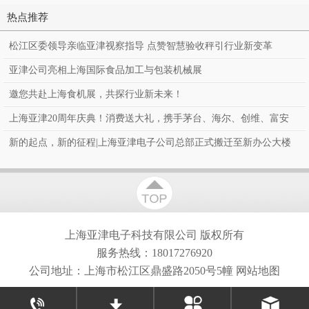
视验收台秤 收货秤
析天平
测系
热点推荐
松江区委领导亲临亚津视察指导 点赞智慧验收秤引行业新变革
亚津公司亮相上海国际食品加工与包装机械展
邀您共赴上海食机展，共探行业新未来！
上海亚津20周年庆典！消费送大礼，携手茅台、海尔、创维、富安
娜、罗莱、百万豪礼送到家！
新的起点，新的征程|上海亚津电子公司总部正式搬迁至新办公大楼
上海亚津电子科技有限公司
版权所有
服务热线：18017276920
公司地址：上海市松江区鼎盛路2050号5幢
网站地图