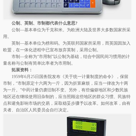
公
制、英制、市制都代表什么意思?
公制—基本单位为千克和米。为欧洲大陆及世界大多数国家所采
用。
英制—基本单位为榜和码。为英联邦国家所采用，而英国因加入
欧盟，在一体化进程中已宣布放弃英制，采用公制。
市制—全称为“市用制”以公制为基础，结合中国民间习惯用的计
量名称与公制有简单比率者为市用制。
拓展资料：
1959年6月25日国务院发布《关于统一计量制度的命令》，保留
市制，“市制原定十六两为一斤，因为折算麻烦，应当一律改为十两
为一斤。”中药计量仍袭旧制不变。另外，有些偏僻地区和少数民族
地区还在继续使用旧杂制的，应当照顾这些地区的群众习惯、民族特
点和避免影响市场的交易，采取稳妥步骤予以改革。如何改革，由有
关者、自治区人民委员会自行决定。