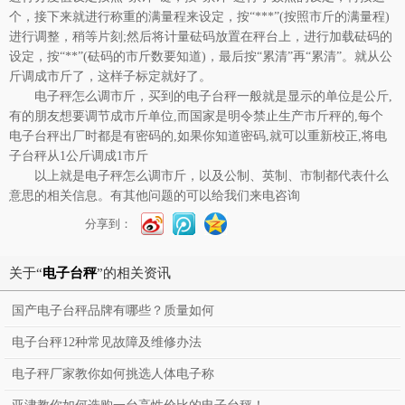
个，接下来就进行称重的满量程来设定，按“***”(按照市斤的满量程)
进行调整，稍等片刻;然后将计量砝码放置在秤台上，进行加载砝码的
设定，按“**”(砝码的市斤数要知道)，最后按“累清”再“累清”。就从公
斤调成市斤了，这样子标定就好了。
电子秤怎么调市斤，买到的电子台秤一般就是显示的单位是公斤,
有的朋友想要调节成市斤单位,而国家是明令禁止生产市斤秤的,每个
电子台秤出厂时都是有密码的,如果你知道密码,就可以重新校正,将电
子台秤从1公斤调成1市斤
以上就是电子秤怎么调市斤，以及公制、英制、市制都代表什么
意思的相关信息。有其他问题的可以给我们来电咨询
分享到：
关于“
电子台秤
”的相关资讯
国产电子台秤品牌有哪些？质量如何
电子台秤12种常见故障及维修办法
电子秤厂家教你如何挑选人体电子称