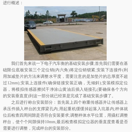
进行概述：
我们首先来说一下
电子汽车衡
的基础安装步骤;首先我们需要在基
础限位底板安装三个定位销(内六角)将定位销锁紧;安装下连接件(利
用加减垫片的方法来调整水平度，需要注意的是加垫片的总厚度不超
过12mm);安装上连接件(确保链接安装正确，无倾斜);安装模拟定位
器，将模拟传感器擦拭干净涂山黄油后插入链接孔(要确保各个方向
的安装垂直度)到这一部分就已经算是完成了基础安装步骤了。
之后进行称台安装部分：首先装上四个称重传感器并让传感器上
承压件插入秤台的支撑梁孔内;用起重机缓缓掉起落入坑基内;秤体就
位后检查四周间隙是否符合安装要求;调整秤体水平位置，用撬杠调整
秤台，使个个间隙保持10mm,最后检查模拟定位器的垂直度查看是否
需要进行调整，完成秤台的安装部分。