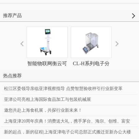
推荐产品
智能物联网衡云可
CL-H系列电子分
非现场执法
视验收台秤 收货秤
析天平
测系
热点推荐
松江区委领导亲临亚津视察指导 点赞智慧验收秤引行业新变革
亚津公司亮相上海国际食品加工与包装机械展
邀您共赴上海食机展，共探行业新未来！
上海亚津20周年庆典！消费送大礼，携手茅台、海尔、创维、富安
娜、罗莱、百万豪礼送到家！
新的起点，新的征程|上海亚津电子公司总部正式搬迁至新办公大楼