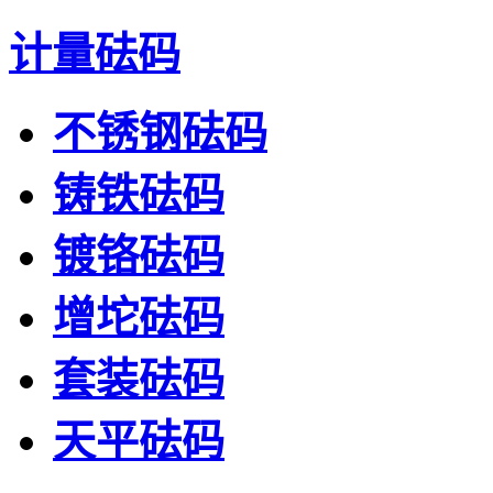
计量砝码
不锈钢砝码
铸铁砝码
镀铬砝码
增坨砝码
套装砝码
天平砝码