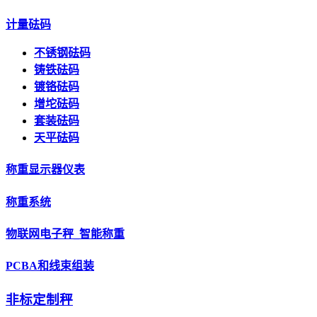
计量砝码
不锈钢砝码
铸铁砝码
镀铬砝码
增坨砝码
套装砝码
天平砝码
称重显示器仪表
称重系统
物联网电子秤_智能称重
PCBA和线束组装
非标定制秤