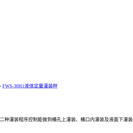
»
FWS-30H1液体定量灌装秤
液下式二种灌装程序控制能做到桶孔上灌装、桶口内灌装及液面下