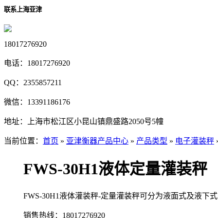
联系上海亚津
18017276920
电话：
18017276920
QQ：
2355857211
微信：
13391186176
地址：
上海市松江区小昆山镇鼎盛路2050号5幢
当前位置：
首页
»
亚津衡器产品中心
»
产品类型
»
电子灌装秤
FWS-30H1液体定量灌装秤
FWS-30H1液体灌装秤-定量灌装秤可分为液面式及
销售热线：
18017276920