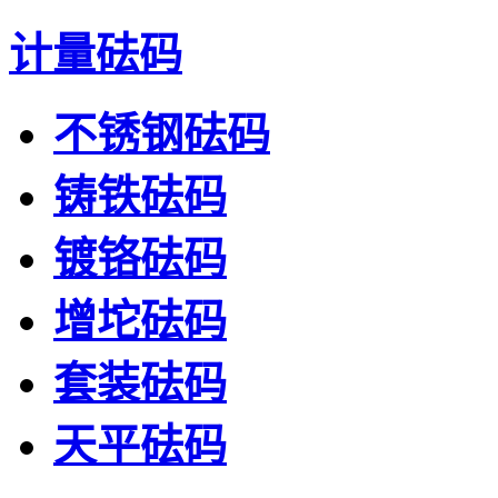
计量砝码
不锈钢砝码
铸铁砝码
镀铬砝码
增坨砝码
套装砝码
天平砝码