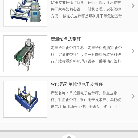
矿用皮带秤操作简单，运行可靠，亚津皮带
诊断、校秤等功能。
秤厂家秤架精心设计，结构合理，安装维护
方便。 输送机皮带秤是煤矿井下等危险区带
输送计量、原料及产量监测的理想设备。免
费提供_电子皮带秤报价信息
定量给料皮带秤
定量给料皮带秤又称（定量给料机,配料皮带
秤、定量皮带秤），是一种能对散装物料进
行连续称重给料的理想设备，采用动态给料
计量方式和计算机变频控制，设备皮带自动
张紧装置、跑偏报警保护及现场控制开关，
具有运行稳定、可靠性高的优点，计量精度
WPS系列单托辊电子皮带秤
高，能在较恶劣的环境下正常工作。免费提
产品名称：单托辊电子皮带秤、称重皮带
供电子皮带秤报价信息
秤、矿用皮带秤、矿山电子皮带秤、单托辊
皮带秤 适用场合：使用于码头、矿山、工厂
等皮带输送计量场合。 产品特点：上海亚津
WPS系列单托辊电子皮带秤厂家称采用悬浮
式秤架,整个秤架由四个传感器吊起,由于它没
有支点,因而避免了支点误差且受物料位置的