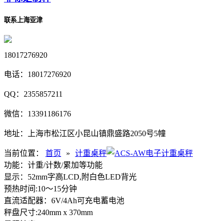
联系上海亚津
18017276920
电话：
18017276920
QQ：
2355857211
微信：
13391186176
地址：
上海市松江区小昆山镇鼎盛路2050号5幢
当前位置：
首页
»
计重桌秤
功能：计重/计数/累加等功能
显示：52mm字高LCD,附白色LED背光
预热时间:10～15分钟
直流适配器：6V/4Ah可充电蓄电池
秤盘尺寸:240mm x 370mm