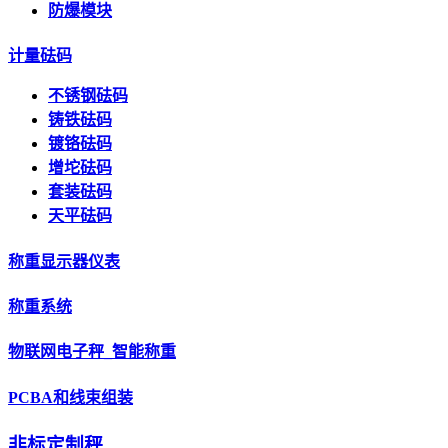
防爆模块
计量砝码
不锈钢砝码
铸铁砝码
镀铬砝码
增坨砝码
套装砝码
天平砝码
称重显示器仪表
称重系统
物联网电子秤_智能称重
PCBA和线束组装
非标定制秤