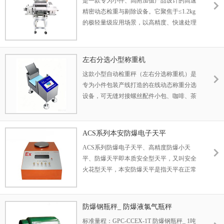
是一款专为小件、高附加值产品设计的高速
精密动态检重与剔除设备。它聚焦于≤1.2kg
的极轻量级应用场景，以高精度、快速处理
速度及稳定可靠的性能，实现对每一件产品
的毫秒级精密重量检测与自动分选。是高端
食品、药品、电子及精密制造行业实现“零缺
左右分选小型称重机
陷”质量控制和出色生产效率的核心装备
这款小型自动检重秤（左右分选称重机）是
专为小件包装产线打造的在线动态称重分选
设备，可无缝对接螺丝配件小包、咖啡、茶
叶等袋装产品的包装流水线，实现全自动重
量检测、合格分流、不良品左右分道剔除，
完成产品出厂全重量质检，替代传统人工抽
ACS系列本安防爆电子天平
检模式，解决缺件、少克重、多装等品控难
ACS系列防爆电子天平、高精度防爆小天
题，适配五金加工、食品分装等多个行业的
平、防爆天平即本质安全型天平，又叫安全
中小型生产线使用
火花型天平，本安防爆天平是指天平在正常
状态下和故障状态下，电路、系统产生的火
花和达到的温度都不会引燃爆炸性混合物。
本质安全型防爆天平的防爆性能，不是采用
防爆钢瓶秤_ 防爆液氯气瓶秤
通风、充气、充油、隔爆等外部措施实现
标准量程：GPC-CCEX-1T 防爆钢瓶秤_ 1吨