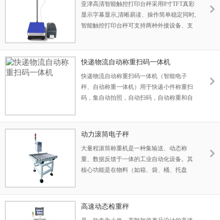
亚津高清智能触控打印台秤采用8寸TFT真彩
生产企业的进销存管理。
显示字幕显示,清晰易读、操作简单稳定同时,
为用户提供数据接口，可与用户ERP系统无
智能触控打印台秤可支持两种外接设备、支
缝衔接br>
持二次开发;读数6毫秒快速响应,可调节背光
亮度满足不同时间段使用。产品秤架采用坚
固双层碳钢设计结构,确保电子秤在使用过程
快递物流自动称重扫码一体机
中的称重稳定性。
快递物流自动称重扫码一体机（智能电子
秤、自动称重一体机）用于快递小件称重扫
码，集自动拍照，自动扫码，自动称重和自
动计件四大功能于一体。通过融合软件将条
码信息与重量信息融合后自动录入快递物流
管理系统本产品具有高景深、大视野，支持
动力滚筒电子秤
一件启动一件标定以及一件系统还原。
大量程滚筒称重机是一种集输送、动态称
重、数据反馈于一体的工业自动化设备。其
核心功能是在物料（如箱、袋、桶、托盘
等）不间断输送的过程中，快速、准确地测
量出其重量，并将数据传输给控制系统。
高速动态检重秤