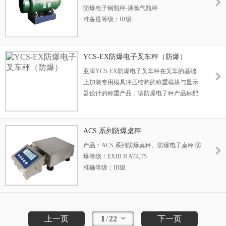
的，而是由电路本身实现的，因而是本质安
防爆电子钢瓶秤-液氯气瓶秤
全的。
准备度等级：III级
产品型号：SCS-EX
台面尺寸:0.8m×1.2m
工作温度: 秤台和传感器\-20℃~+60℃
YCS-EX防爆电子叉车秤（防爆）
称重显示仪表-10℃~+45℃
亚津YCS-EX防爆电子叉车秤在叉车的基础
防护等级IP67 防爆等级：本安EXiaIICT5或
上加装专用模具冲压结构的称重模块与显示
隔爆EXibIIBT5
器设计的称重产品，该防爆电子秤产品标配
防爆型称重传感器本安防爆显示器与防爆接
线盒,防爆等级EX iaIICT5，YCS-EX防爆叉
车秤标准秤体为85mm~200mm，针对用户不
ACS 系列防爆桌秤
同托盘规格，可选用叉宽外径为56cm的窄叉
产品：ACS 系列防爆桌秤、防爆电子桌秤 防
和68cm宽叉两种。
爆等级：EXIB II AT4,T5
准确等级：III级
直流适配器：AC/DC AE0821本安电源
充电方式：整机充电 12h
操作温度：-10~40°
显示：6位LCD显示, 字高18mm，白色背光
上一页
1
/
22
下一页
接口：选配RS232